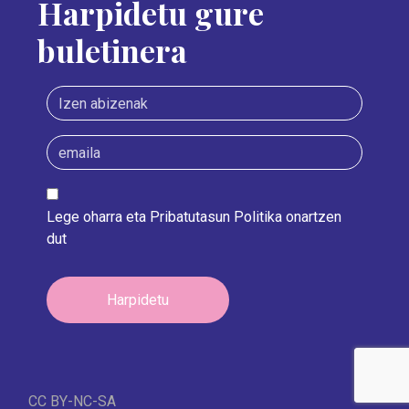
Harpidetu gure
buletinera
Lege oharra
eta
Pribatutasun Politika
onartzen
dut
CC BY-NC-SA