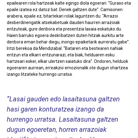
epailearen rola hartzeak kalte egingo diola egoerari: “Guraso eta
epaile izatea ez datoz bat. Denek galtzen dute”. Camisonen
arabera, epaile ez, bitartekari rolak laguntzen du: “Arrazoi
desberdinengatik atsekabetuak dauden haurren arrazoiak
entzuteak, gure denbora eta presentzia lasaia eskatuko du.
Haien barruko egoera deskribatzen duten hitzak aurkitu arte
denbora eman behar diegu, inongo epaiketarik aurreratu gabe”.
Iritzi berekoa da Mendizabal: “Bataren eta bestearen nahiak
entzun eta elkarri entzunarazi, eta biak, helduaren esku
hartzeari esker, elkar ulertzen saiatuko dira”. Ondoren, helduok
egoeraren aurrean, erreakzio emozionalik ote dugun ohartzea
izango litzateke hurrengo urratsa.
Lasai gauden edo lasaitasuna galtzen
hasi garen konturatzea izango da
hurrengo urratsa. Lasaitasuna galtzen
dugun egoeretan, horren arrazoiak