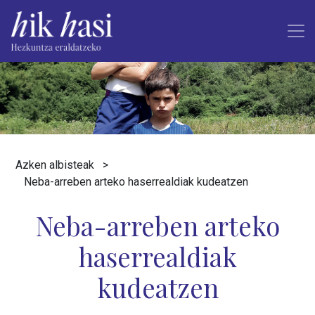
Azken albisteak
>
Neba-arreben arteko haserrealdiak kudeatzen
Neba-arreben arteko
haserrealdiak
kudeatzen