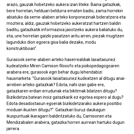
arazo, gauzak hobetzeko aukera izan liteke. Baina gatazkak,
bere horretan, helduari beldurra ematen badio, zama horrekin
abiatuko da seme-alaben arteko konponezinak bideratzera eta
moztera; aldiz, gauzak hobetzeko aukeratzat hartzen baldin
baditu, gatazkatik informazioa jasotzeko aukera baliatuko du,
eta, une horretan gaizki pasatzen aritu arren, piezak mugitzen
lagunduko dion egoera gisa balia dezake, modu
konstruktiboan”.
Gurasook seme-alaben arteko haserrealdiak lasaitasunez
kudeatzeko Miren Camison filosofo eta psikopedagogoaren
arabera ere, gurasook egin behar dugu lehendabizi
hausnarketa: “Gurasook lasaitasunez kudeatzen al ditugu anai-
arreben arteko gatazkak? Edota, nahi izan gabe ere,
gatazkaren erdian errudunak eta biktimak bilatzen ditugu?
Bizikidetza batean inoiz gatazkarik ez egotea espero al dugu?
Edota desadostasun egoerak bizikidetzarako aukera positibo
moduan ikusten ditugu?”. Gatazkari buruz daukagun
ikuspuntuak ikaragarri baldintzatuko du, Camisonen eta
Mendizabalen arabera, gatazka horren aurrean hartuko dugun
jarrera.