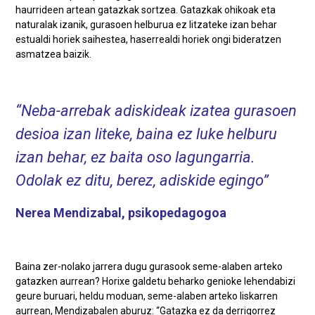
haurrideen artean gatazkak sortzea. Gatazkak ohikoak eta
naturalak izanik, gurasoen helburua ez litzateke izan behar
estualdi horiek saihestea, haserrealdi horiek ongi bideratzen
asmatzea baizik.
Neba-arrebak adiskideak izatea gurasoen
desioa izan liteke, baina ez luke helburu
izan behar, ez baita oso lagungarria.
Odolak ez ditu, berez, adiskide egingo
Nerea Mendizabal, psikopedagogoa
Baina zer-nolako jarrera dugu gurasook seme-alaben arteko
gatazken aurrean? Horixe galdetu beharko genioke lehendabizi
geure buruari, heldu moduan, seme-alaben arteko liskarren
aurrean, Mendizabalen aburuz: “Gatazka ez da derrigorrez