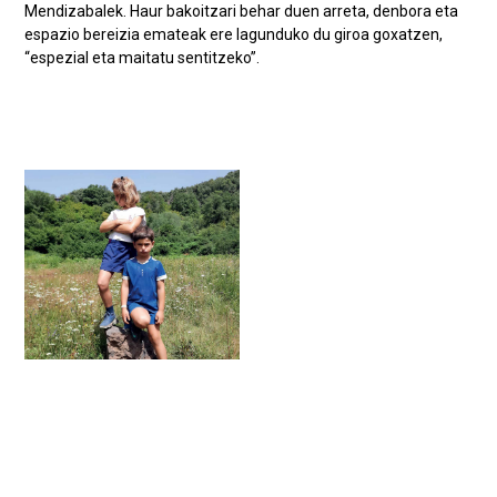
Mendizabalek. Haur bakoitzari behar duen arreta, denbora eta
espazio bereizia emateak ere lagunduko du giroa goxatzen,
“espezial eta maitatu sentitzeko”.