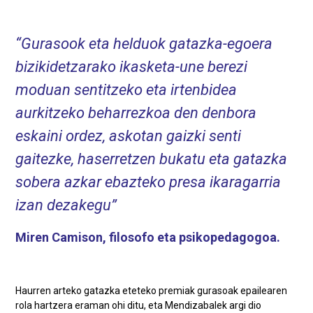
Gurasook eta helduok gatazka-egoera
bizikidetzarako ikasketa-une berezi
moduan sentitzeko eta irtenbidea
aurkitzeko beharrezkoa den denbora
eskaini ordez, askotan gaizki senti
gaitezke, haserretzen bukatu eta gatazka
sobera azkar ebazteko presa ikaragarria
izan dezakegu
Miren Camison, filosofo eta psikopedagogoa.
Haurren arteko gatazka eteteko premiak gurasoak epailearen
rola hartzera eraman ohi ditu, eta Mendizabalek argi dio