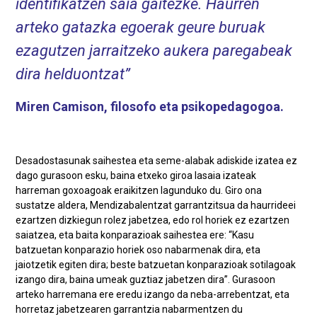
identifikatzen saia gaitezke. Haurren
arteko gatazka egoerak geure buruak
ezagutzen jarraitzeko aukera paregabeak
dira helduontzat
Miren Camison, filosofo eta psikopedagogoa.
Desadostasunak saihestea eta seme-alabak adiskide izatea ez
dago gurasoon esku, baina etxeko giroa lasaia izateak
harreman goxoagoak eraikitzen lagunduko du. Giro ona
sustatze aldera, Mendizabalentzat garrantzitsua da haurrideei
ezartzen dizkiegun rolez jabetzea, edo rol horiek ez ezartzen
saiatzea, eta baita konparazioak saihestea ere: “Kasu
batzuetan konparazio horiek oso nabarmenak dira, eta
jaiotzetik egiten dira; beste batzuetan konparazioak sotilagoak
izango dira, baina umeak guztiaz jabetzen dira”. Gurasoon
arteko harremana ere eredu izango da neba-arrebentzat, eta
horretaz jabetzearen garrantzia nabarmentzen du