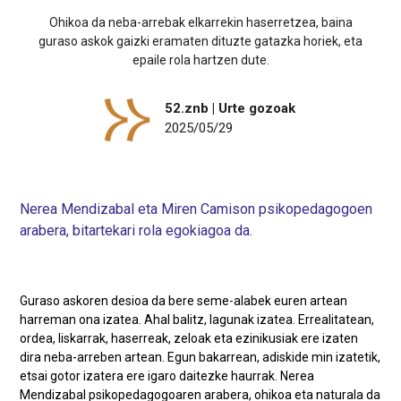
Ohikoa da neba-arrebak elkarrekin haserretzea, baina
guraso askok gaizki eramaten dituzte gatazka horiek, eta
epaile rola hartzen dute.
52.znb | Urte gozoak
2025/05/29
Nerea Mendizabal eta Miren Camison psikopedagogoen
arabera, bitartekari rola egokiagoa da.
Guraso askoren desioa da bere seme-alabek euren artean
harreman ona izatea. Ahal balitz, lagunak izatea. Errealitatean,
ordea, liskarrak, haserreak, zeloak eta ezinikusiak ere izaten
dira neba-arreben artean. Egun bakarrean, adiskide min izatetik,
etsai gotor izatera ere igaro daitezke haurrak. Nerea
Mendizabal psikopedagogoaren arabera, ohikoa eta naturala da