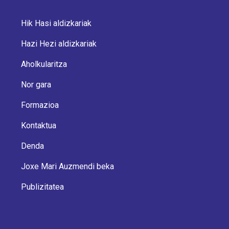
Hik Hasi aldizkariak
Hazi Hezi aldizkariak
Aholkularitza
Nor gara
Formazioa
Kontaktua
Denda
Joxe Mari Auzmendi beka
Publizitatea