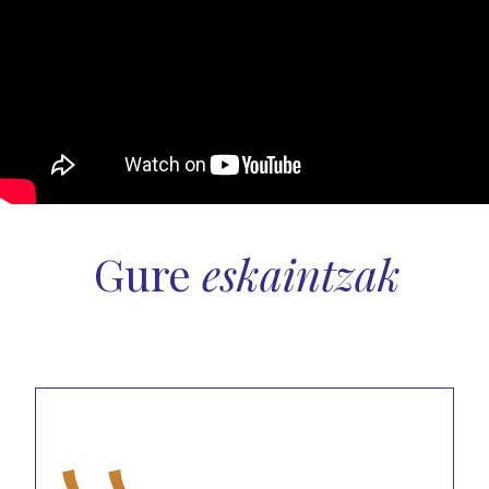
Gure
eskaintzak