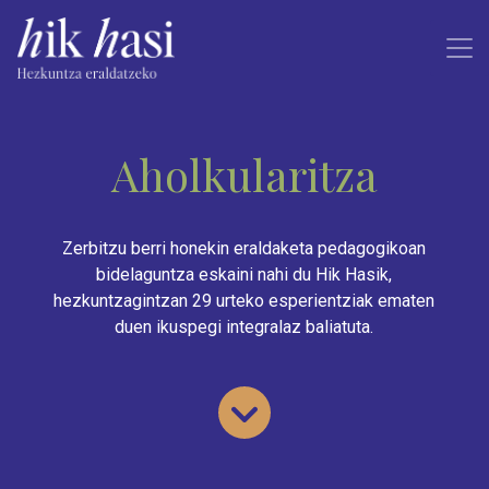
Aholkularitza
Zerbitzu berri honekin eraldaketa pedagogikoan
bidelaguntza eskaini nahi du Hik Hasik,
hezkuntzagintzan 29 urteko esperientziak ematen
duen ikuspegi integralaz baliatuta.
Joan eduki 