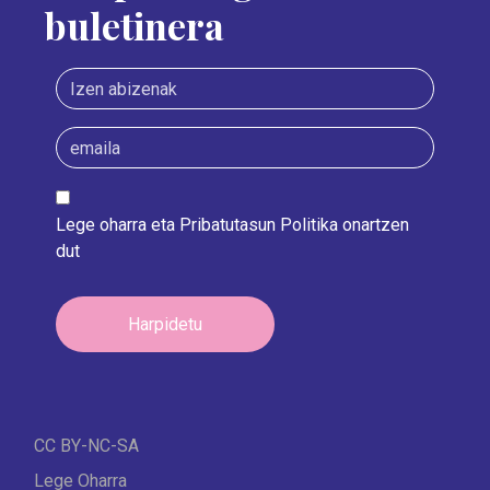
buletinera
Lege oharra
eta
Pribatutasun Politika
onartzen
dut
CC BY-NC-SA
Lege Oharra