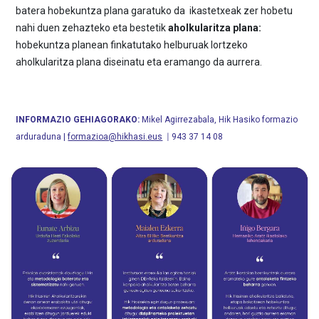
batera hobekuntza plana garatuko da ikastetxeak zer hobetu
nahi duen zehazteko eta bestetik
aholkularitza plana:
hobekuntza planean finkatutako helburuak lortzeko
aholkularitza plana diseinatu eta eramango da aurrera.
INFORMAZIO GEHIAGORAKO:
Mikel Agirrezabala, Hik Hasiko formazio
arduraduna |
formazioa@hikhasi.eus
|
943 37 14 08