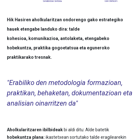
Hik Hasiren aholkularitzan ondorengo gako estrategiko
hauek etengabe landuko dira:
talde
kohesioa, komunikazioa, antolaketa, etengabeko
hobekuntza, praktika gogoetatsua eta eguneroko
praktikarako tresnak.
"Erabiliko den metodologia formazioan,
praktikan, behaketan, dokumentazioan eta
analisian oinarritzen da"
Aholkularitzaren ibilbideak
bi aldi ditu: Alde batetik
hobekuntza plana:
ikastetxean sortutako talde eragilearekin