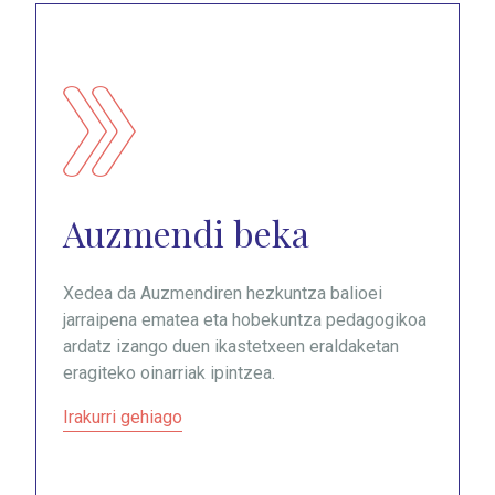
Auzmendi beka
Xedea da Auzmendiren hezkuntza balioei
jarraipena ematea eta hobekuntza pedagogikoa
ardatz izango duen ikastetxeen eraldaketan
eragiteko oinarriak ipintzea.
Irakurri gehiago