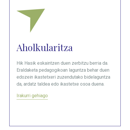
Aholkularitza
Hik Hasik eskaintzen duen zerbitzu berria da.
Eraldaketa pedagogikoan laguntza behar duen
edozein ikastetxeri zuzendutako bidelaguntza
da, ardatz taldea edo ikastetxe osoa duena.
Irakurri gehiago