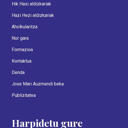
Hik Hasi aldizkariak
Hazi Hezi aldizkariak
Aholkularitza
Nor gara
Formazioa
Kontaktua
Denda
Joxe Mari Auzmendi beka
Publizitatea
Harpidetu gure