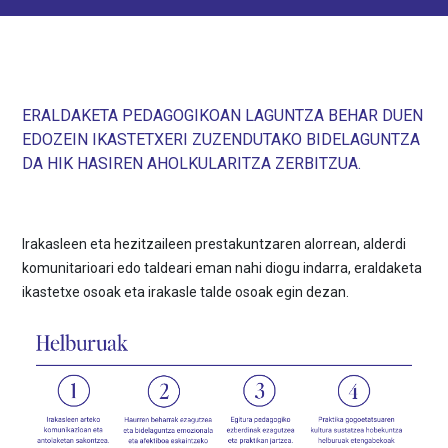
ERALDAKETA PEDAGOGIKOAN LAGUNTZA BEHAR DUEN
EDOZEIN IKASTETXERI ZUZENDUTAKO BIDELAGUNTZA
DA HIK HASIREN AHOLKULARITZA ZERBITZUA.
Irakasleen eta hezitzaileen prestakuntzaren alorrean, alderdi
komunitarioari edo taldeari eman nahi diogu indarra, eraldaketa
ikastetxe osoak eta irakasle talde osoak egin dezan.