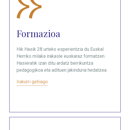
Formazioa
Hik Hasik 28 urteko esperientzia du Euskal
Herriko milaka irakasle euskaraz formatzen.
Hasieratik izan ditu ardatz berrikuntza
pedagogikoa eta adituen jakinduria hedatzea.
Irakurri gehiago